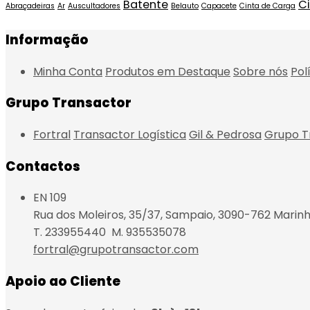
Batente
Ci
Abraçadeiras
Ar
Auscultadores
Belauto
Capacete
Cinta de Carga
Informação
Minha Conta
Produtos em Destaque
Sobre nós
Pol
Grupo Transactor
Fortral
Transactor Logística
Gil & Pedrosa
Grupo T
Contactos
EN 109
Rua dos Moleiros, 35/37, Sampaio, 3090-762 Marinh
T. 233955440 M. 935535078
fortral@grupotransactor.com
Apoio ao Cliente