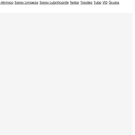
o térmico
Spray Limpeza
Spray Lubrificante
Textar
Travões
Tubo
V10
Óculos