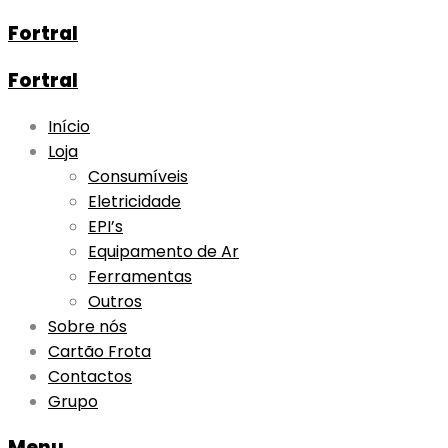
Fortral
Fortral
Skip
Início
to
Loja
content
Consumíveis
Eletricidade
EPI’s
Equipamento de Ar
Ferramentas
Outros
Sobre nós
Cartão Frota
Contactos
Grupo
Menu