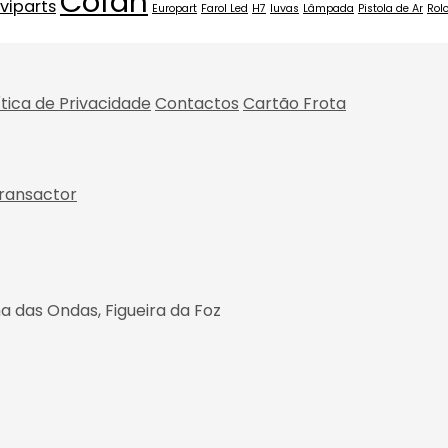
Cofan
viparts
Europart
Farol Led
H7
luvas
Lâmpada
Pistola de Ar
Rol
ítica de Privacidade
Contactos
Cartão Frota
ransactor
a das Ondas, Figueira da Foz