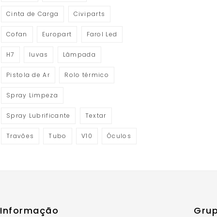
Cinta de Carga
Civiparts
Cofan
Europart
Farol Led
H7
luvas
Lâmpada
Pistola de Ar
Rolo térmico
Spray Limpeza
Spray Lubrificante
Textar
Travões
Tubo
V10
Óculos
Informação
Grup