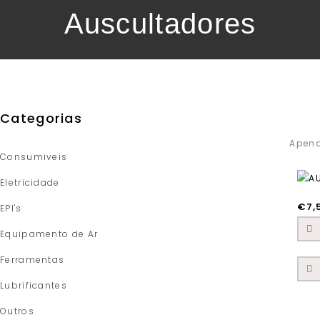
Auscultadores
Categorias
Apena
Consumiveis
Eletricidade
€
7,
EPI's
Equipamento de Ar
Ferramentas
Lubrificantes
Outros