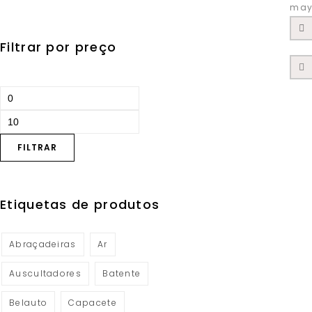
mayo
Filtrar por preço
FILTRAR
Etiquetas de produtos
Abraçadeiras
Ar
Auscultadores
Batente
Belauto
Capacete