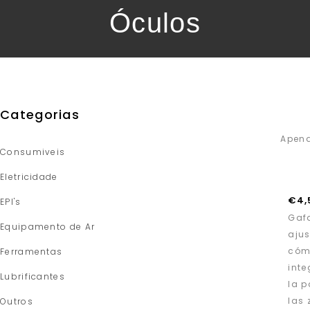
Óculos
Categorias
Apena
Consumiveis
Eletricidade
€
4,
EPI's
Gafa
Equipamento de Ar
ajus
cómo
Ferramentas
inte
Lubrificantes
la p
las 
Outros