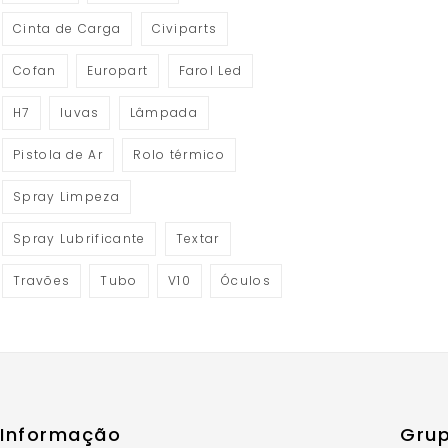
Cinta de Carga
Civiparts
Cofan
Europart
Farol Led
H7
luvas
Lâmpada
Pistola de Ar
Rolo térmico
Spray Limpeza
Spray Lubrificante
Textar
Travões
Tubo
V10
Óculos
Informação
Grup