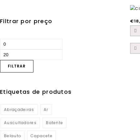
Filtrar por preço
€
18
FILTRAR
Etiquetas de produtos
Abraçadeiras
Ar
Auscultadores
Batente
Belauto
Capacete