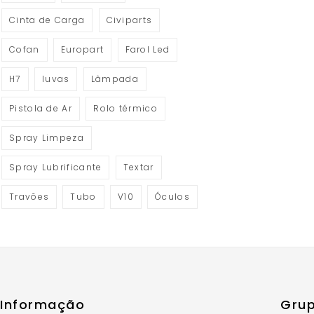
Cinta de Carga
Civiparts
Cofan
Europart
Farol Led
H7
luvas
Lâmpada
Pistola de Ar
Rolo térmico
Spray Limpeza
Spray Lubrificante
Textar
Travões
Tubo
V10
Óculos
Informação
Grup