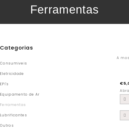
Ferramentas
Categorias
A mos
Consumiveis
Eletricidade
€
5,
EPI's
Abra
Equipamento de Ar
Ferramentas
Lubrificantes
Outros