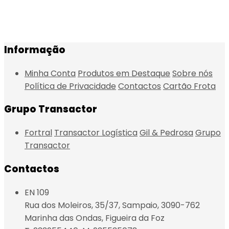
variants.
The
options
may
Informação
be
chosen
Minha Conta
Produtos em Destaque
Sobre nós
on
Política de Privacidade
Contactos
Cartão Frota
the
product
Grupo Transactor
page
Fortral
Transactor Logística
Gil & Pedrosa
Grupo
Transactor
Contactos
EN 109
Rua dos Moleiros, 35/37, Sampaio, 3090-762
Marinha das Ondas, Figueira da Foz