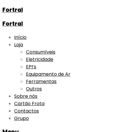
Fortral
Fortral
Skip
Início
to
Loja
content
Consumíveis
Eletricidade
EPI’s
Equipamento de Ar
Ferramentas
Outros
Sobre nós
Cartão Frota
Contactos
Grupo
Menu