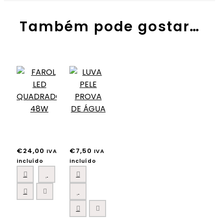
Também pode gostar…
€
24,00
€
7,50
IVA
IVA
incluído
incluído
This
product
has
multiple