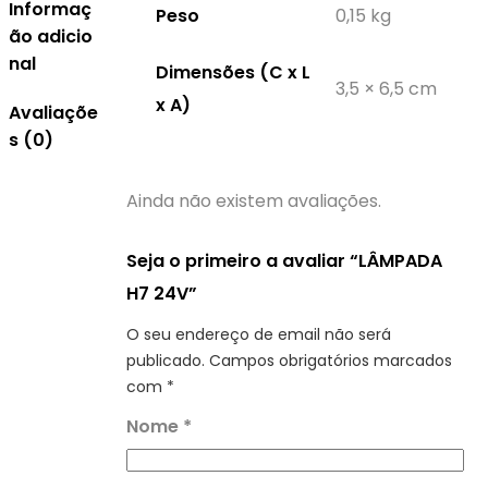
Informaç
Peso
0,15 kg
ão adicio
nal
Dimensões (C x L
3,5 × 6,5 cm
x A)
Avaliaçõe
s (0)
Ainda não existem avaliações.
Seja o primeiro a avaliar “LÂMPADA
H7 24V”
O seu endereço de email não será
publicado.
Campos obrigatórios marcados
com
*
Nome
*