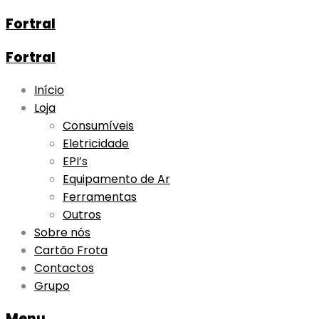
Fortral
Fortral
Skip
Início
to
Loja
content
Consumíveis
Eletricidade
EPI’s
Equipamento de Ar
Ferramentas
Outros
Sobre nós
Cartão Frota
Contactos
Grupo
Menu