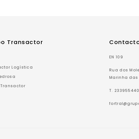
o Transactor
Contact
EN 109
ctor Logística
Rua dos Mole
Pedrosa
Marinha das 
 Transactor
T. 23395544
fortral@gru