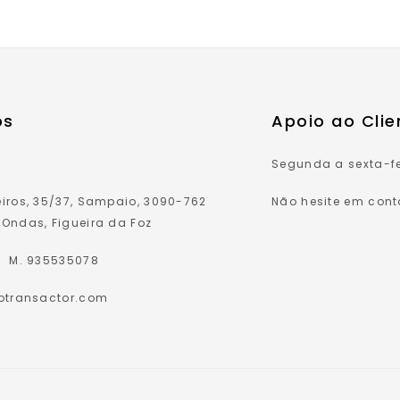
os
Apoio ao Clie
Segunda a sexta-f
iros, 35/37, Sampaio, 3090-762
Não hesite em cont
Ondas, Figueira da Foz
0 M. 935535078
potransactor.com